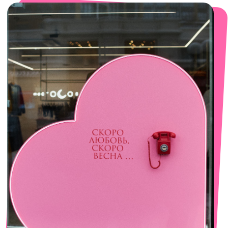
смотреть в Яндекс. Картах
Сочи
Село Эстосадок, ТРЦ Горки Молл,
Горная Карусель, 3
с 10-00 до 22-00
+7 (919) 374-04-04