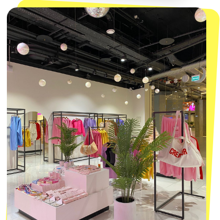
КОНТАКТЫ
macrocosm_store@mail.ru
8 800 550-06-92
WhatsApp
Telegram
Политика обработки персональных
данных
Пользовательское соглашение
Оферта
ИП Проворный Алексей Алексеевич
ИНН 667114098580
ОГРНИП 320665800076581
© 2021-2025 Macrocosm ®