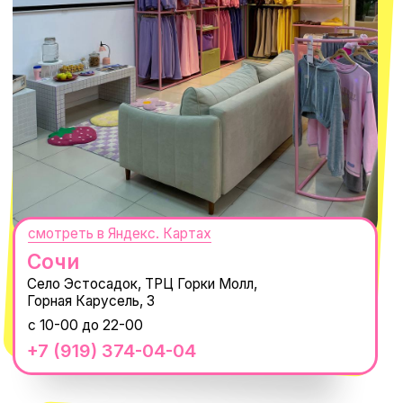
ПОДПИСАТЬСЯ
Нажимая "Подписаться", вы соглашаетесь с
Политикой обработки
персональных данных
и
Согласием на рассылку электронных
сообщений
@MACROCOSM_STORE
300
'
000+ подписчиков
MACROCOSM
14'000+ подписчиков в нашем Telegram-
канале
О КОМПАНИИ
ПОКУПАТЕЛЯМ
Каталог
Доставка и оплата
Новости
Обмен и возврат
Наши проекты
Size guide
Наши путешествия
Оплата долями
Реквизиты
Вакансии
Магазины