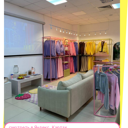
СЕКРЕТНЫЕ ПРОМОКОДЫ, ПРИГЛАШЕНИЯ
НА МЕРОПРИЯТИЯ И АНОНСЫ НОВИНОК
РАНЬШЕ ВСЕХ
ПОДПИСАТЬСЯ
Нажимая "Подписаться", вы соглашаетесь с
Политикой обработки
персональных данных
и
Согласием на рассылку электронных
сообщений
@MACROCOSM_STORE
300
'
000+ подписчиков
MACROCOSM
14'000+ подписчиков в нашем Telegram-
канале
О КОМПАНИИ
ПОКУПАТЕЛЯМ
Каталог
Доставка и оплата