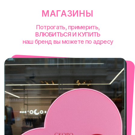
смотреть в Яндекс. Картах
Сочи
Село Эстосадок, ТРЦ Горки Молл,
Горная Карусель, 3
с 10-00 до 22-00
+7 (919) 374-04-04