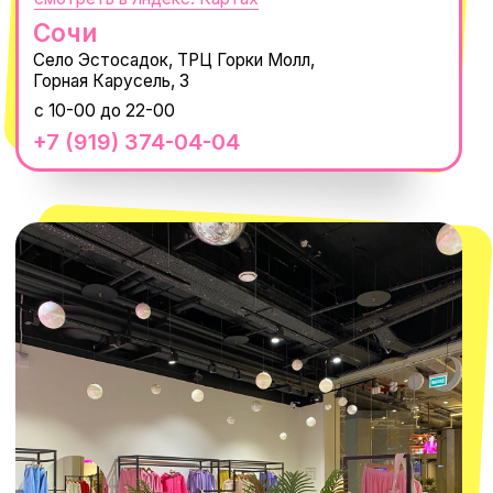
Новости
Обмен и возврат
Наши проекты
Size guide
Наши путешествия
Оплата долями
Реквизиты
Вакансии
Магазины
КОНТАКТЫ
macrocosm_store@mail.ru
8 800 550-06-92
WhatsApp
Telegram
Политика обработки персональных
данных
Пользовательское соглашение
Оферта
ИП Проворный Алексей Алексеевич
ИНН 667114098580
ОГРНИП 320665800076581
© 2021-2025 Macrocosm ®