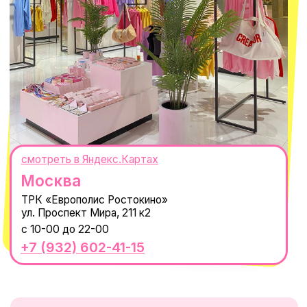
8 800 550-06-92
WhatsApp
Telegram
Политика обработки персональных
данных
Пользовательское соглашение
Оферта
ИП Проворный Алексей Алексеевич
ИНН 667114098580
ОГРНИП 320665800076581
© 2021-2025 Macrocosm ®