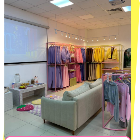
смотреть в Яндекс.Картах
Москва
ТРК «Европолис Ростокино»
ул. Проспект Мира, 211 к2
с 10-00 до 22-00
+7 (932) 602-41-15
СЕКРЕТНЫЕ ПРОМОКОДЫ, ПРИГЛАШЕНИЯ
НА МЕРОПРИЯТИЯ И АНОНСЫ НОВИНОК
РАНЬШЕ ВСЕХ
ПОДПИСАТЬСЯ