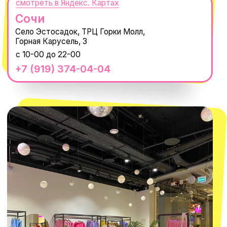
Нажимая "Подписаться", вы соглашаетесь с
Политикой обработки
персональных данных
и
Согласием на рассылку электронных
сообщений
@MACROCOSM_STORE
300
'
000+ подписчиков
MACROCOSM
14'000+ подписчиков в нашем Telegram-
канале
О КОМПАНИИ
ПОКУПАТЕЛЯМ
Каталог
Доставка и оплата
Новости
Обмен и возврат
Наши проекты
Size guide
Наши путешествия
Оплата долями
Реквизиты
Вакансии
Магазины
КОНТАКТЫ
macrocosm_store@mail.ru