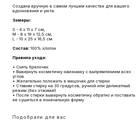
Создана вручную в самом лучшем качестве для вашего
вдохновения и уюта.
Замеры:
S - 4 х 11 х 7 см,
МАГАЗИНЫ
М - 8 х 19 х 12,5 см,
L - 10 х 25 х 16,5 см.
Потрогать, примерить,
ВЛЮБИТЬСЯ И КУПИТЬ
Состав:
100% хлопок
наш бренд вы можете по адресу
Правила ухода:
• Снять брелочек
• Вывернуть косметичку наизнанку с выпрямлением всех
углов
• Желательно положить в мешочек для стирки
• Ставим стирку на 30 градусов, ручной или деликатный
режим (без отжима!)
• После стирки вывернуть косметичку обратно и поставить
ее сушиться в изначальную форму
Подобрали для вас