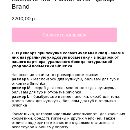
Brand
2700,00
р.
Положить в корзину
С 11 декабря при покупке косметичек мы вкладываем в
них натуральную уходовую косметику - в подарок от
нашего партнера, уральского бренда натуральной
уходовой косметики Sinichka
Наполнение зависит от размера косметички:
размер S
- масло-воск для кутикулы, бальзам для губ и
открытка Sinichka
размер M
- скраб для тела, масло-воск для кутикулы,
бальзам для губ и открытка Sinichka
размер L
- бамбуковые ватные палочки, скраб для тела,
масло-воск для кутикулы, бальзам для губ и открытка
Sinichka
Косметичка, которую идеально использовать для хранения
косметики, средств гигиены и других мелочей. Также
отлично подходит и в качестве отдельного стильного
аксессуара к вашему образу.