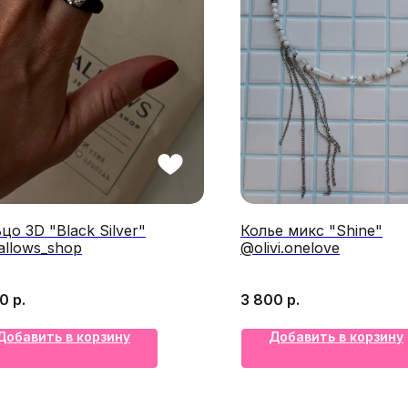
цо 3D "Black Silver"
Колье микс "Shine"
llows_shop
@olivi.onelove
00
р.
3 800
р.
Добавить в корзину
Добавить в корзину