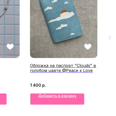
Обложка на паспорт "Clouds" в
Отк
голубом цвете @Peace x Love
"Во
1 400
р.
200
Добавить в корзину