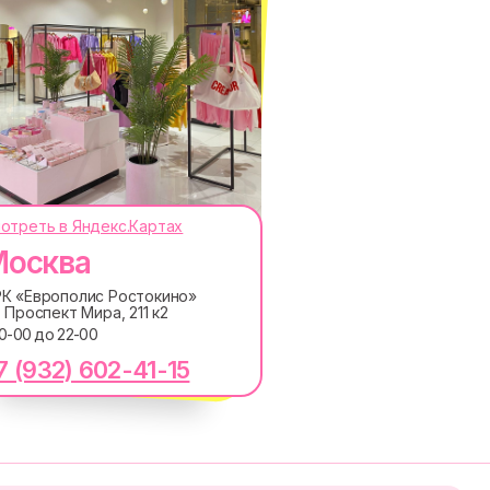
отреть в Яндекс.Картах
осква
ОКОДЫ, ПРИГЛАШЕНИЯ НА
АНОНСЫ НОВИНОК РАНЬШЕ ВСЕХ
К «Европолис Ростокино»
. Проспект Мира, 211 к2
ПОДПИСАТЬСЯ
10-00 до 22-00
7 (932) 602-41-15
лашаетесь с
Политикой обработки персональных
ку электронных сообщений
RE
MACROCOSM
14'000+ подписчиков в
в
нашем Telegram-канале