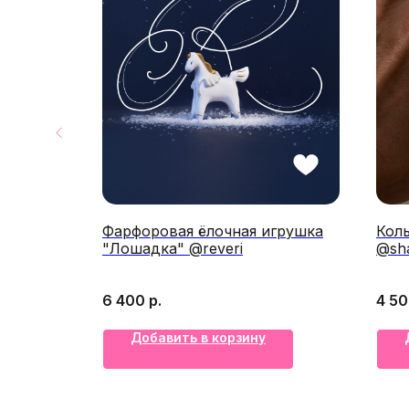
ose
Фарфоровая ёлочная игрушка
Коль
gs
"Лошадка" @reveri
@sha
6 400
р.
4 5
Добавить в корзину