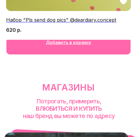
Набор "Pls send dog pics" @deardiary.concept
Ма
620
р.
1 
Добавить в корзину
смотреть в Яндекс. Картах
Екатеринбург
Сакко и Ванцетти, 99
с 10-00 до 21-00
+7 (922) 030-63-11