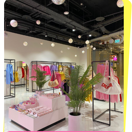
КОНТАКТЫ
macrocosm_store@mail.ru
8 800 550-06-92
WhatsApp
Telegram
Политика обработки персональных
данных
Пользовательское соглашение
Оферта
ИП Проворный Алексей Алексеевич
ИНН 667114098580
ОГРНИП 320665800076581
© 2021-2025 Macrocosm ®