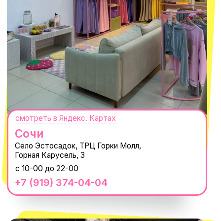
ПОДПИСАТЬСЯ
Нажимая "Подписаться", вы соглашаетесь с
Политикой обработки
персональных данных
и
Согласием на рассылку электронных
сообщений
@MACROCOSM_STORE
300
'
000+ подписчиков
MACROCOSM
14'000+ подписчиков в нашем Telegram-
канале
О КОМПАНИИ
ПОКУПАТЕЛЯМ
Каталог
Доставка и оплата
Новости
Обмен и возврат
Наши проекты
Size guide
Наши путешествия
Оплата долями
Реквизиты
Вакансии
Магазины