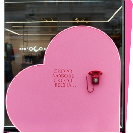
смотреть в Яндекс. Картах
Сочи
Село Эстосадок, ТРЦ Горки Молл,
Горная Карусель, 3
с 10-00 до 22-00
+7 (919) 374-04-04