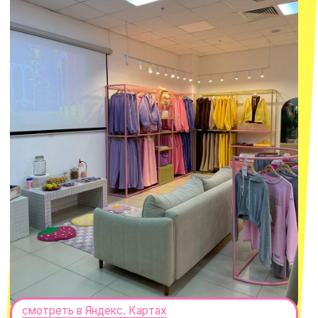
смотреть в Яндекс.Картах
Москва
ТРК «Европолис Ростокино»
ул. Проспект Мира, 211 к2
с 10-00 до 22-00
+7 (932) 602-41-15
СЕКРЕТНЫЕ ПРОМОКОДЫ, ПРИГЛАШЕНИЯ
НА МЕРОПРИЯТИЯ И АНОНСЫ НОВИНОК
РАНЬШЕ ВСЕХ
ПОДПИСАТЬСЯ
Нажимая "Подписаться", вы соглашаетесь с
Политикой обработки
персональных данных
и
Согласием на рассылку электронных
сообщений
@MACROCOSM_STORE
300
'
000+ подписчиков