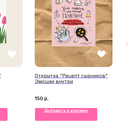
"
Открытка "Рецепт сырников"
Отк
Эмоции внутри
дел
150
р.
150
Добавить в корзину