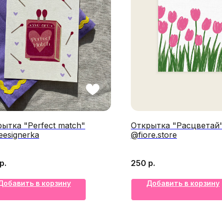
ытка "Perfect match"
Открытка "Расцветай
esignerka
@fiore.store
р.
250
р.
Добавить в корзину
Добавить в корзину