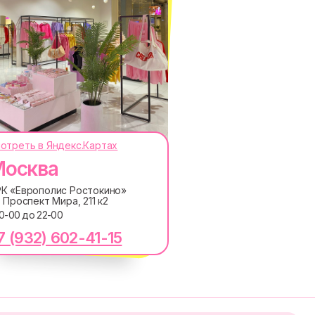
отреть в Яндекс.Картах
осква
ОКОДЫ, ПРИГЛАШЕНИЯ НА
АНОНСЫ НОВИНОК РАНЬШЕ ВСЕХ
К «Европолис Ростокино»
. Проспект Мира, 211 к2
ПОДПИСАТЬСЯ
10-00 до 22-00
7 (932) 602-41-15
лашаетесь с
Политикой обработки персональных
ку электронных сообщений
RE
MACROCOSM
14'000+ подписчиков в
в
нашем Telegram-канале