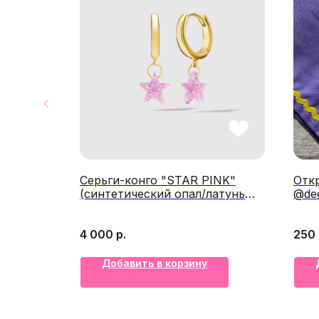
мания
Серьги-конго "STAR PINK"
Откр
lawsome
(синтетический опал/латунь
@dee
покрытие позолота)
@Opal.magic_
4 000
р.
250
Добавить в корзину