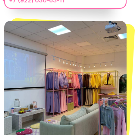
смотреть в Яндекс.Картах
Москва
ТРК «Европолис Ростокино»
ул. Проспект Мира, 211 к2
с 10-00 до 22-00
+7 (932) 602-41-15
СЕКРЕТНЫЕ ПРОМОКОДЫ, ПРИГЛАШЕНИЯ
НА МЕРОПРИЯТИЯ И АНОНСЫ НОВИНОК
РАНЬШЕ ВСЕХ
ПОДПИСАТЬСЯ
Нажимая "Подписаться", вы соглашаетесь с
Политикой обработки
персональных данных
и
Согласием на рассылку электронных
сообщений