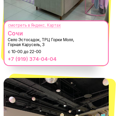
@MACROCOSM_STORE
300
'
000+ подписчиков
MACROCOSM
14'000+ подписчиков в нашем Telegram-
канале
О КОМПАНИИ
ПОКУПАТЕЛЯМ
Каталог
Доставка и оплата
Новости
Обмен и возврат
Наши проекты
Size guide
Наши путешествия
Оплата долями
Реквизиты
Вакансии
Магазины
КОНТАКТЫ
macrocosm_store@mail.ru
8 800 550-06-92
WhatsApp
Telegram