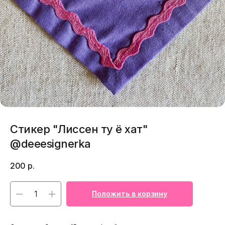
Стикер "Лиссен ту ё хат"
@deeesignerka
200
р.
Положить в корзину