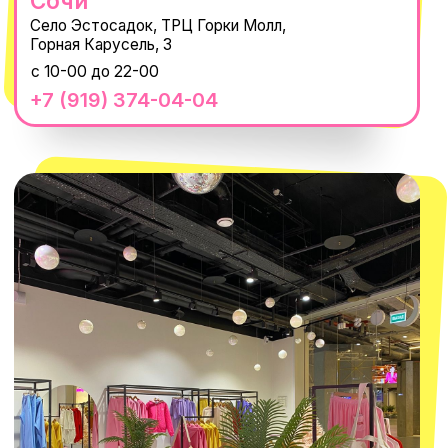
Наши проекты
Size guide
Наши путешествия
Оплата долями
Реквизиты
Вакансии
Магазины
КОНТАКТЫ
macrocosm_store@mail.ru
8 800 550-06-92
WhatsApp
Telegram
Политика обработки персональных
данных
Пользовательское соглашение
Оферта
ИП Проворный Алексей Алексеевич
ИНН 667114098580
ОГРНИП 320665800076581
© 2021-2025 Macrocosm ®