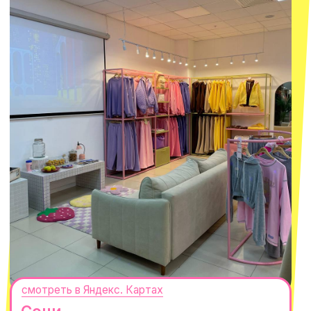
СЕКРЕТНЫЕ ПРОМОКОДЫ, ПРИГЛАШЕНИЯ
НА МЕРОПРИЯТИЯ И АНОНСЫ НОВИНОК
РАНЬШЕ ВСЕХ
ПОДПИСАТЬСЯ
Нажимая "Подписаться", вы соглашаетесь с
Политикой обработки
персональных данных
и
Согласием на рассылку электронных
сообщений
@MACROCOSM_STORE
300
'
000+ подписчиков
MACROCOSM
14'000+ подписчиков в нашем Telegram-
канале
О КОМПАНИИ
ПОКУПАТЕЛЯМ
Каталог
Доставка и оплата
Новости
Обмен и возврат