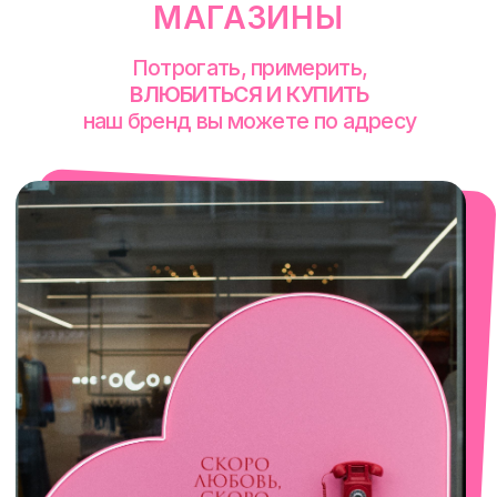
смотреть в Яндекс. Картах
Сочи
Село Эстосадок, ТРЦ Горки Молл,
Горная Карусель, 3
с 10-00 до 22-00
+7 (919) 374-04-04