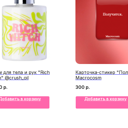
 для тела и рук "Rich
Карточка-стикер "Пол
h" @crush_oil
Macrocosm
0
р.
300
р.
Добавить в корзину
Добавить в корзину