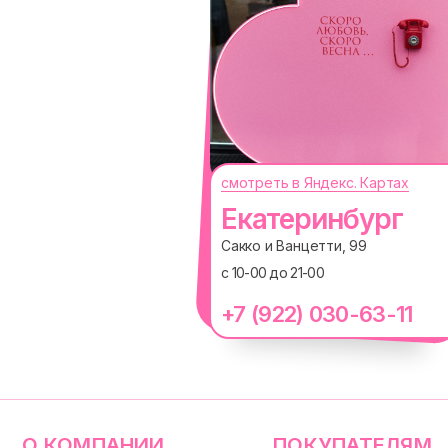
смотреть в Яндекс. Картах
О КОМПАНИИ
ПОКУПАТЕЛЯМ
Екатеринбург
Каталог
Доставка и оплата
Сакко и Ванцетти, 99
Новости
Обмен и возврат
с 10-00 до 21-00
Наши проекты
Size guide
Наши путешествия
Оплата долями
+7 (922) 030-63-11
Вакансии
Реквизиты
Магазины
ИП Проворный Алексей Алексеевич