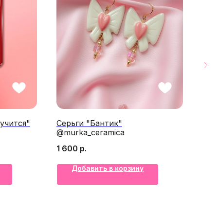
учится"
Серьги "Бантик"
Сти
@murka_ceramica
цве
@de
1 600
р.
200
Добавить в корзину