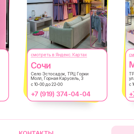
смотреть в Яндекс. Картах
см
КОНТАКТЫ
М
Сочи
СЕКРЕТНЫЕ ПРОМ
МЕРОПРИЯТИЯ И 
macrocosm_store@mail.ru
Село Эстосадок, ТРЦ Горки
ТР
Молл, Горная Карусель, 3
ул
8 800 550-06-92
с 10-00 до 22-00
с 
WhatsApp
Telegram
+7 (919) 374-04-04
+
Нажимая "Подписаться", вы сог
данных
и
Согласием на рассыл
@MACROCOSM_STO
300
'
000+ подписчико
Политика обработки персональных