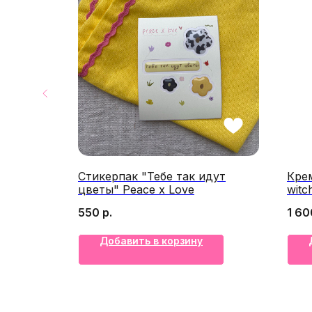
зговор"
Стикерпак "Тебе так идут
Крем
цветы" Peace x Love
witc
550
р.
1 60
Добавить в корзину