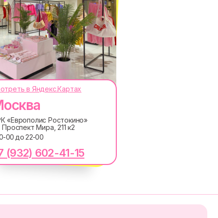
отреть в Яндекс.Картах
осква
ОКОДЫ, ПРИГЛАШЕНИЯ НА
АНОНСЫ НОВИНОК РАНЬШЕ ВСЕХ
К «Европолис Ростокино»
. Проспект Мира, 211 к2
10-00 до 22-00
ПОДПИСАТЬСЯ
7 (932) 602-41-15
лашаетесь с
Политикой обработки персональных
ку электронных сообщений
RE
MACROCOSM
14'000+ подписчиков в
в
нашем Telegram-канале