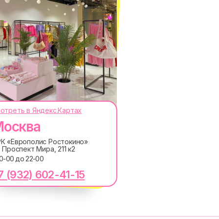
отреть в Яндекс.Картах
осква
ОКОДЫ, ПРИГЛАШЕНИЯ НА
АНОНСЫ НОВИНОК РАНЬШЕ ВСЕХ
К «Европолис Ростокино»
. Проспект Мира, 211 к2
ПОДПИСАТЬСЯ
10-00 до 22-00
7 (932) 602-41-15
лашаетесь с
Политикой обработки персональных
ку электронных сообщений
RE
MACROCOSM