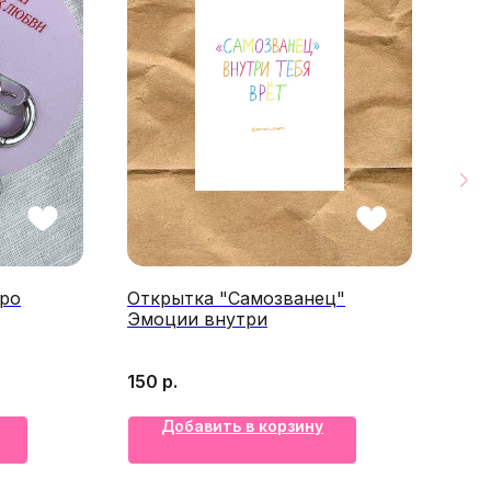
ро
Открытка "Самозванец"
Чок
Эмоции внутри
4 5
150
р.
Добавить в корзину