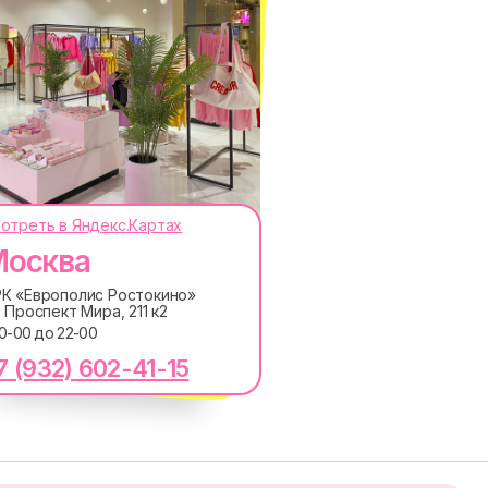
отреть в Яндекс.Картах
осква
ОКОДЫ, ПРИГЛАШЕНИЯ НА
АНОНСЫ НОВИНОК РАНЬШЕ ВСЕХ
К «Европолис Ростокино»
. Проспект Мира, 211 к2
ПОДПИСАТЬСЯ
10-00 до 22-00
7 (932) 602-41-15
лашаетесь с
Политикой обработки персональных
ку электронных сообщений
RE
MACROCOSM
14'000+ подписчиков в
в
нашем Telegram-канале