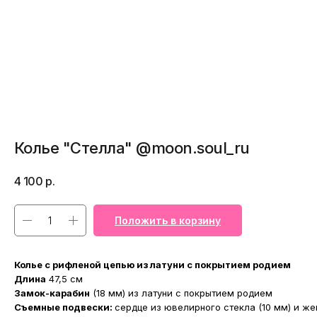
Колье "Стелла" @moon.soul_ru
4 100
р.
Положить в корзину
Колье с рифленой цепью из латуни с покрытием родием
Длина
47,5 см
Замок-карабин
(18 мм) из латуни с покрытием родием
Съемные подвески:
сердце из ювелирного стекла (10 мм) и же