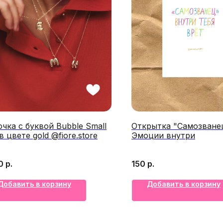
чка с буквой Bubble Small
Открытка "Самозване
в цвете gold @fiore.store
Эмоции внутри
0
р.
150
р.
Добавить в корзину
Добавить в корзину