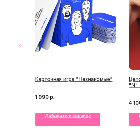
раф"
Карточная игра "Незнакомые"
Цепо
"N" 
1 990
р.
4 10
Добавить в корзину