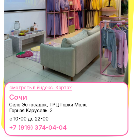
ПОДПИСАТЬСЯ
Нажимая "Подписаться", вы соглашаетесь с
Политикой обработки
персональных данных
и
Согласием на рассылку электронных
сообщений
@MACROCOSM_STORE
300
'
000+ подписчиков
MACROCOSM
14'000+ подписчиков в нашем Telegram-
канале
О КОМПАНИИ
ПОКУПАТЕЛЯМ
Каталог
Доставка и оплата
Новости
Обмен и возврат
Наши проекты
Size guide
Наши путешествия
Оплата долями
Реквизиты
Вакансии
Магазины