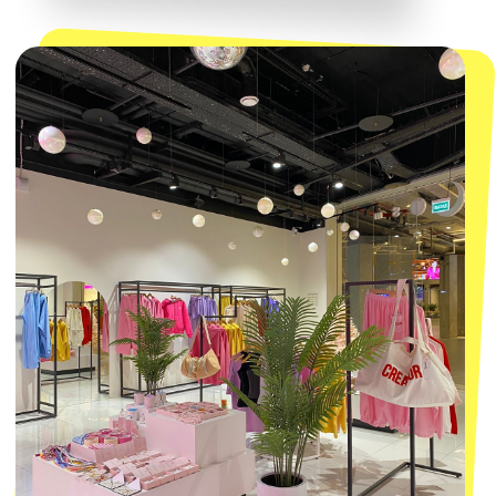
КОНТАКТЫ
macrocosm_store@mail.ru
8 800 550-06-92
WhatsApp
Telegram
Политика обработки персональных
данных
Пользовательское соглашение
Оферта
ИП Проворный Алексей Алексеевич
ИНН 667114098580
ОГРНИП 320665800076581
© 2021-2025 Macrocosm ®