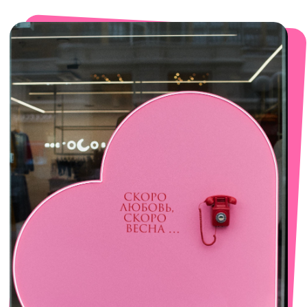
смотреть в Яндекс. Картах
Сочи
Село Эстосадок, ТРЦ Горки Молл,
Горная Карусель, 3
с 10-00 до 22-00
+7 (919) 374-04-04