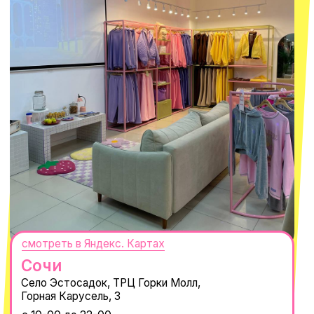
ТРК «Европолис Ростокино»
ул. Проспект Мира, 211 к2
с 10-00 до 22-00
+7 (932) 602-41-15
СЕКРЕТНЫЕ ПРОМОКОДЫ, ПРИГЛАШЕНИЯ
НА МЕРОПРИЯТИЯ И АНОНСЫ НОВИНОК
РАНЬШЕ ВСЕХ
ПОДПИСАТЬСЯ
Нажимая "Подписаться", вы соглашаетесь с
Политикой обработки
персональных данных
и
Согласием на рассылку электронных
сообщений
@MACROCOSM_STORE
300
'
000+ подписчиков
MACROCOSM
14'000+ подписчиков в нашем Telegram-
канале