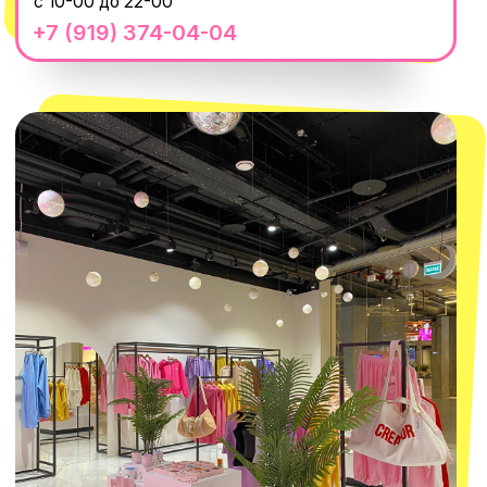
О КОМПАНИИ
ПОКУПАТЕЛЯМ
Каталог
Доставка и оплата
Новости
Обмен и возврат
Наши проекты
Size guide
Наши путешествия
Оплата долями
Реквизиты
Вакансии
Магазины
КОНТАКТЫ
macrocosm_store@mail.ru
8 800 550-06-92
WhatsApp
Telegram
Политика обработки персональных
данных
Пользовательское соглашение
Оферта
ИП Проворный Алексей Алексеевич
ИНН 667114098580
ОГРНИП 320665800076581
© 2021-2025 Macrocosm ®