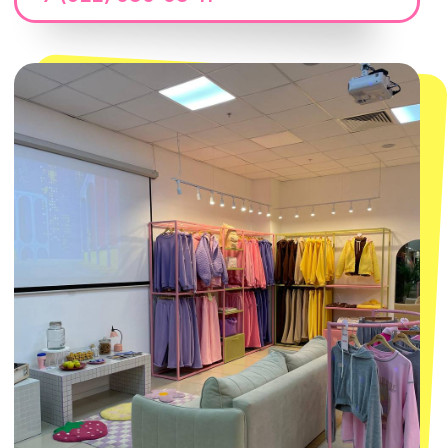
ТРК «Европолис Ростокино»
ул. Проспект Мира, 211 к2
с 10-00 до 22-00
+7 (932) 602-41-15
СЕКРЕТНЫЕ ПРОМОКОДЫ, ПРИГЛАШЕНИЯ
НА МЕРОПРИЯТИЯ И АНОНСЫ НОВИНОК
РАНЬШЕ ВСЕХ
ПОДПИСАТЬСЯ
Нажимая "Подписаться", вы соглашаетесь с
Политикой обработки
персональных данных
и
Согласием на рассылку электронных
сообщений
@MACROCOSM_STORE
300
'
000+ подписчиков
MACROCOSM
14'000+ подписчиков в нашем Telegram-
канале