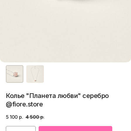
Колье "Планета любви" серебро
@fiore.store
5 100
р.
4 500
р.