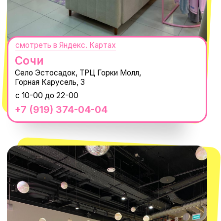
О КОМПАНИИ
ПОКУПАТЕЛЯМ
Каталог
Доставка и оплата
Новости
Обмен и возврат
Наши проекты
Size guide
Наши путешествия
Оплата долями
Реквизиты
Вакансии
Магазины
КОНТАКТЫ
macrocosm_store@mail.ru
8 800 550-06-92
WhatsApp
Telegram
Политика обработки персональных
данных
Пользовательское соглашение
Оферта
ИП Проворный Алексей Алексеевич
ИНН 667114098580
ОГРНИП 320665800076581
© 2021-2025 Macrocosm ®