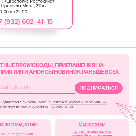
К «Европолис Ростокино»
. Проспект Мира, 211 к2
10-00 до 22-00
ОКОДЫ, ПРИГЛАШЕНИЯ НА
АНОНСЫ НОВИНОК РАНЬШЕ ВСЕХ
7 (932) 602-41-15
ПОДПИСАТЬСЯ
лашаетесь с
Политикой обработки персональных
ку электронных сообщений
RE
MACROCOSM
14'000+ подписчиков в
в
нашем Telegram-канале