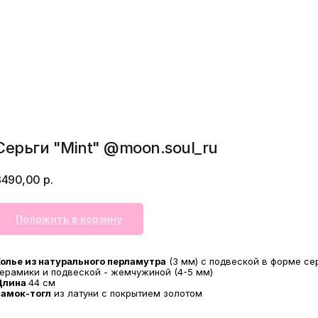
Серьги "Mint" @moon.soul_ru
3490,00
р.
Положить в корзину
олье из натурального перламутра
(3 мм) с подвеской в форме се
ерамики и подвеской - жемчужиной (4-5 мм)
Длина
44 см
амок-тогл
из латуни с покрытием золотом