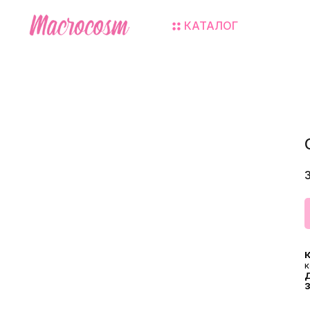
КАТАЛОГ
К
к
З