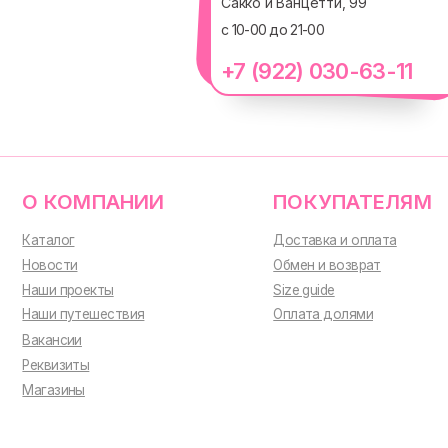
Сакко и Ванцетти, 99
с 10-00 до 21-00
О КОМПАНИИ
ПОКУПАТЕЛЯМ
+7 (922) 030-63-11
Каталог
Доставка и оплата
Новости
Обмен и возврат
Наши проекты
Size guide
Наши путешествия
Оплата долями
Вакансии
Реквизиты
Магазины
ИП Проворный Алексей Алексеевич
ИНН 667114098580
ОГРНИП 320665800076581
© 2021-2025 Macrocosm
®