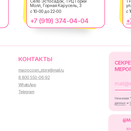
Село Эстосадок, ТРЦ Горки
ТР
Молл, Горная Карусель, 3
ул
КОНТАКТЫ
с 10-00 до 22-00
с 
СЕКРЕТНЫЕ ПРОМ
МЕРОПРИЯТИЯ И 
+7 (919) 374-04-04
+
macrocosm_store@mail.ru
8 800 550-06-92
WhatsApp
Telegram
Нажимая "Подписаться", вы сог
данных
и
Согласием на рассыл
@MACROCOSM_STO
300
'
000+ подписчико
Политика обработки персональных
данных
Пользовательское
соглашение
Оферта