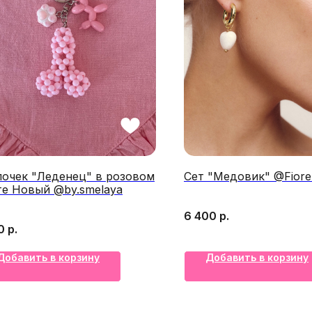
лочек "Леденец" в розовом
Сет "Медовик" @Fiore.
те Новый @by.smelaya
6 400
р.
0
р.
Добавить в корзину
Добавить в корзину