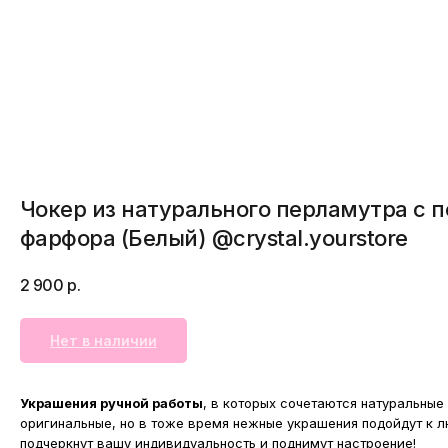
Чокер из натурального перламутра с п
фарфора (Белый) @crystal.yourstore
2 900
р.
Нет в наличии
Украшения ручной работы
, в которых сочетаются натуральные
оригинальные, но в тоже время нежные украшения подойдут к л
подчеркнут вашу индивидуальность и поднимут настроение!