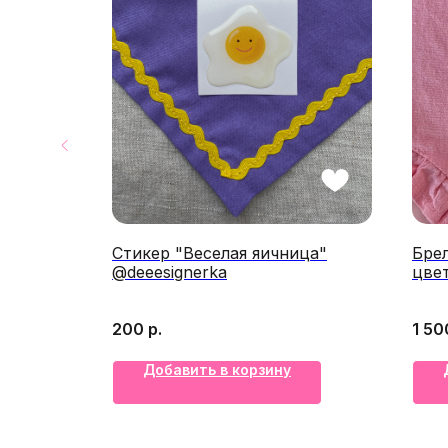
огда"
Стикер "Веселая яичница"
Бре
@deeesignerka
цве
200
р.
1 50
Добавить в корзину