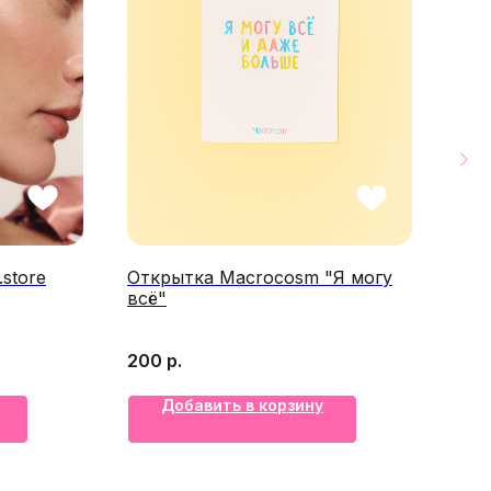
store
Открытка Macrocosm "Я могу
Бре
всё"
гол
200
р.
1 7
Добавить в корзину