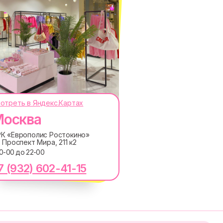
отреть в Яндекс.Картах
осква
ОКОДЫ, ПРИГЛАШЕНИЯ НА
АНОНСЫ НОВИНОК РАНЬШЕ ВСЕХ
К «Европолис Ростокино»
. Проспект Мира, 211 к2
ПОДПИСАТЬСЯ
10-00 до 22-00
7 (932) 602-41-15
лашаетесь с
Политикой обработки персональных
ку электронных сообщений
RE
MACROCOSM
14'000+ подписчиков в
в
нашем Telegram-канале