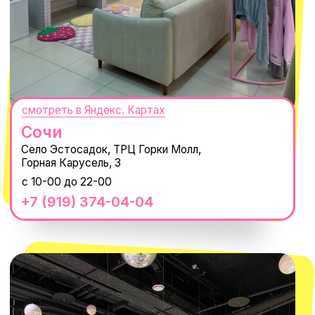
Нажимая "Подписаться", вы соглашаетесь с
Политикой обработки
персональных данных
и
Согласием на рассылку электронных
сообщений
@MACROCOSM_STORE
300
'
000+ подписчиков
MACROCOSM
14'000+ подписчиков в нашем Telegram-
канале
О КОМПАНИИ
ПОКУПАТЕЛЯМ
Каталог
Доставка и оплата
Новости
Обмен и возврат
Наши проекты
Size guide
Наши путешествия
Оплата долями
Реквизиты
Вакансии
Магазины
КОНТАКТЫ
macrocosm_store@mail.ru
8 800 550-06-92