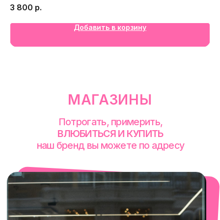
3 800
р.
Добавить в корзину
смотреть в Яндекс. Картах
Екатеринбург
Сакко и Ванцетти, 99
с 10-00 до 21-00
+7 (922) 030-63-11