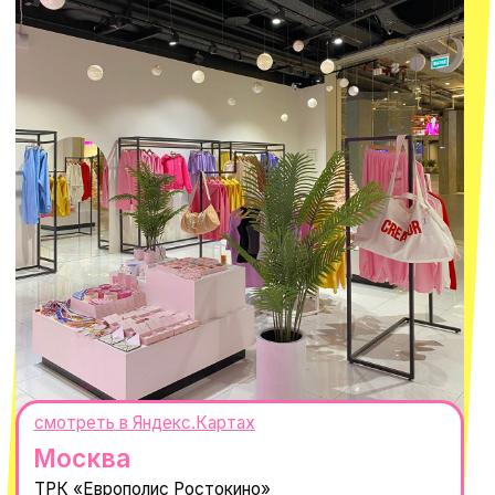
WhatsApp
Telegram
Политика обработки персональных
данных
Пользовательское соглашение
Оферта
ИП Проворный Алексей Алексеевич
ИНН 667114098580
ОГРНИП 320665800076581
© 2021-2025 Macrocosm ®