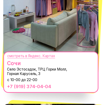
СЕКРЕТНЫЕ ПРОМОКОДЫ, ПРИГЛАШЕНИЯ
НА МЕРОПРИЯТИЯ И АНОНСЫ НОВИНОК
РАНЬШЕ ВСЕХ
ПОДПИСАТЬСЯ
Нажимая "Подписаться", вы соглашаетесь с
Политикой обработки
персональных данных
и
Согласием на рассылку электронных
сообщений
@MACROCOSM_STORE
300
'
000+ подписчиков
MACROCOSM
14'000+ подписчиков в нашем Telegram-
канале
О КОМПАНИИ
ПОКУПАТЕЛЯМ
Каталог
Доставка и оплата
Новости
Обмен и возврат