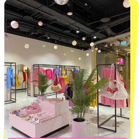
Наши проекты
Size guide
Наши путешествия
Оплата долями
Реквизиты
Вакансии
Магазины
КОНТАКТЫ
macrocosm_store@mail.ru
8 800 550-06-92
WhatsApp
Telegram
Политика обработки персональных
данных
Пользовательское соглашение
Оферта
ИП Проворный Алексей Алексеевич
ИНН 667114098580
ОГРНИП 320665800076581
© 2021-2025 Macrocosm ®