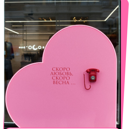
смотреть в Яндекс. Картах
Сочи
Село Эстосадок, ТРЦ Горки Молл,
Горная Карусель, 3
с 10-00 до 22-00
+7 (919) 374-04-04