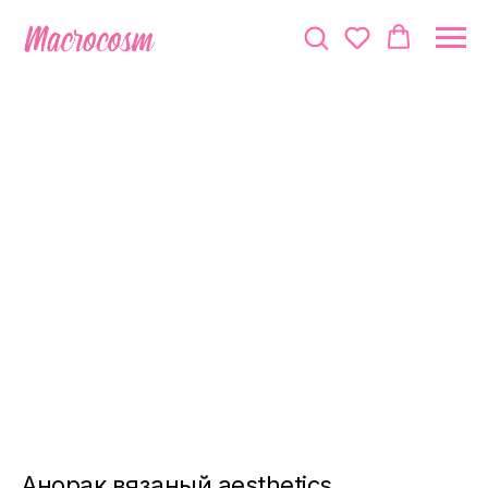
Анорак вязаный aesthetics