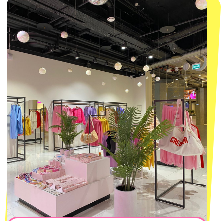
MACROCOSM
14'000+ подписчиков в нашем Telegram-канале
О КОМПАНИИ
ПОКУПАТЕЛЯМ
Каталог
Доставка и оплата
Новости
Обмен и возврат
Наши проекты
Size guide
Наши путешествия
Оплата долями
Реквизиты
Вакансии
Магазины
КОНТАКТЫ
macrocosm_store@mail.ru
8 800 550-06-92
WhatsApp
Telegram
Политика обработки персональных
данных
Пользовательское соглашение
Оферта
ИП Проворный Алексей Алексеевич
ИНН 667114098580