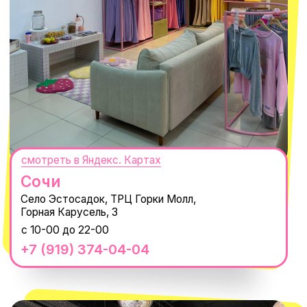
смотреть в Яндекс.Картах
Москва
ТРК «Европолис Ростокино»
ул. Проспект Мира, 211 к2
с 10-00 до 22-00
+7 (932) 602-41-15
СЕКРЕТНЫЕ ПРОМОКОДЫ, ПРИГЛАШЕНИЯ
НА МЕРОПРИЯТИЯ И АНОНСЫ НОВИНОК
РАНЬШЕ ВСЕХ
ПОДПИСАТЬСЯ
Нажимая "Подписаться", вы соглашаетесь с
Политикой обработки
персональных данных
и
Согласием на рассылку электронных
сообщений
@MACROCOSM_STORE
300
'
000+ подписчиков