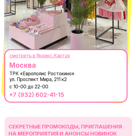
Магазины
КОНТАКТЫ
macrocosm_store@mail.ru
8 800 550-06-92
WhatsApp
Telegram
Политика обработки персональных
данных
Пользовательское соглашение
Оферта
ИП Проворный Алексей Алексеевич
ИНН 667114098580
ОГРНИП 320665800076581
© 2021-2025 Macrocosm ®