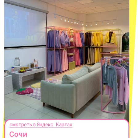
смотреть в Яндекс.Картах
Москва
ТРК «Европолис Ростокино»
ул. Проспект Мира, 211 к2
с 10-00 до 22-00
+7 (932) 602-41-15
СЕКРЕТНЫЕ ПРОМОКОДЫ, ПРИГЛАШЕНИЯ
НА МЕРОПРИЯТИЯ И АНОНСЫ НОВИНОК