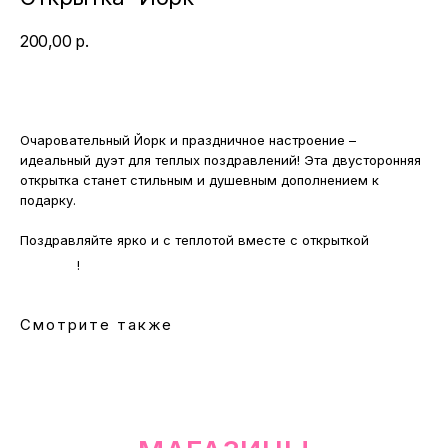
200,00
р.
Очаровательный Йорк и праздничное настроение –
идеальный дуэт для теплых поздравлений! Эта двусторонняя
открытка станет стильным и душевным дополнением к
МАГАЗИНЫ
подарку.
Потрогать, примерить,
Поздравляйте ярко и с теплотой вместе с открыткой
ВЛЮБИТЬСЯ И КУПИТЬ
наш бренд вы можете по адресу
"Йорк"
!
Смотрите также