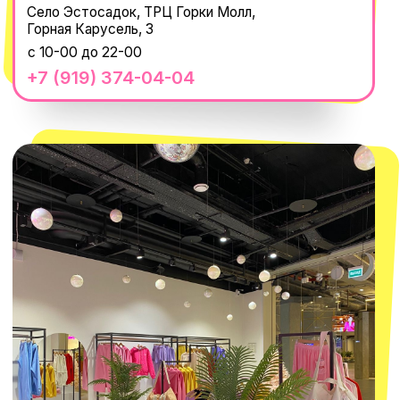
РАНЬШЕ ВСЕХ
ПОДПИСАТЬСЯ
Нажимая "Подписаться", вы соглашаетесь с
Политикой обработки
персональных данных
и
Согласием на рассылку электронных
сообщений
@MACROCOSM_STORE
300
'
000+ подписчиков
MACROCOSM
14'000+ подписчиков в нашем Telegram-канале
О КОМПАНИИ
ПОКУПАТЕЛЯМ
Каталог
Доставка и оплата
Новости
Обмен и возврат
Наши проекты
Size guide
Наши путешествия
Оплата долями
Реквизиты
Вакансии